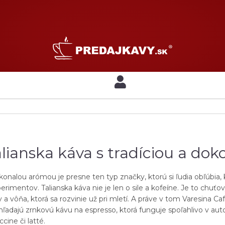
talianska káva s tradíciou a d
 dokonalou arómou je presne ten typ značky, ktorú si ľudia obľúbi
xperimentov. Talianska káva nie je len o sile a kofeíne. Je to chuťo
 vôňa, ktorá sa rozvinie už pri mletí. A práve v tom Varesina Ca
í hľadajú zrnkovú kávu na espresso, ktorá funguje spoľahlivo v au
cine či latté.