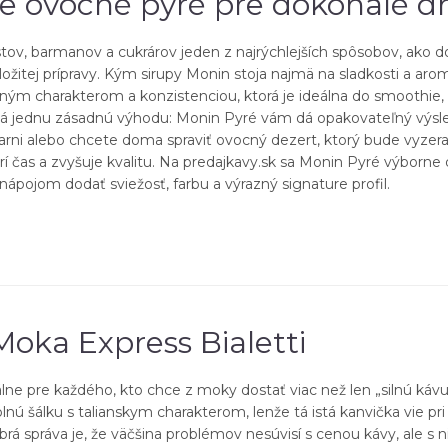
e ovocné pyré pre dokonalé dr
stov, barmanov a cukrárov jeden z najrýchlejších spôsobov, ako 
ožitej prípravy. Kým sirupy Monin stoja najmä na sladkosti a ar
cným charakterom a konzistenciou, ktorá je ideálna do smoothie,
mená jednu zásadnú výhodu: Monin Pyré vám dá opakovateľný výsle
iarni alebo chcete doma spraviť ovocný dezert, ktorý bude vyzerať
rí čas a zvyšuje kvalitu. Na predajkavy.sk sa Monin Pyré výborne
ápojom dodať sviežosť, farbu a výrazný signature profil.
Moka Express Bialetti
eálne pre každého, kto chce z moky dostať viac než len „silnú káv
e plnú šálku s talianskym charakterom, lenže tá istá kanvička vie 
rá správa je, že väčšina problémov nesúvisí s cenou kávy, ale s 