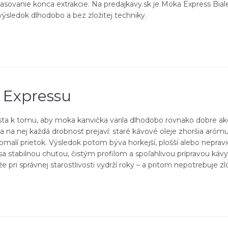
časovanie konca extrakcie. Na predajkavy.sk je Moka Express Bi
výsledok dlhodobo a bez zložitej techniky.
 Expressu
esta k tomu, aby moka kanvička varila dlhodobo rovnako dobre a
na nej každá drobnosť prejaví: staré kávové oleje zhoršia arómu,
malí prietok. Výsledok potom býva horkejší, plošší alebo neprav
sa stabilnou chuťou, čistým profilom a spoľahlivou prípravou kávy
 pri správnej starostlivosti vydrží roky – a pritom nepotrebuje zlo