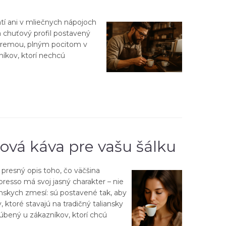
atí ani v mliečnych nápojoch
a chuťový profil postavený
u cremou, plným pocitom v
níkov, ktorí nechcú
iová káva pre vašu šálku
 presný opis toho, čo väčšina
presso má svoj jasný charakter – nie
anskych zmesí: sú postavené tak, aby
, ktoré stavajú na tradičný taliansky
ľúbený u zákazníkov, ktorí chcú