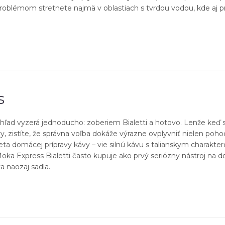
roblémom stretnete najmä v oblastiach s tvrdou vodou, kde aj p
s
pohľad vyzerá jednoducho: zoberiem Bialetti a hotovo. Lenže ke
 zistíte, že správna voľba dokáže výrazne ovplyvniť nielen pohodl
eta domácej prípravy kávy – vie silnú kávu s talianskym charakte
ka Express Bialetti často kupuje ako prvý seriózny nástroj na 
a naozaj sadla.