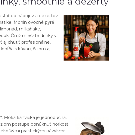
inky, smoothie a dezerty
dostať do nápojov a dezertov
omatike, Monin ovocné pyré
 limonád, milkshake,
dok. Či už miešate drinky v
 aj chutiť profesionálne,
 dopĺňa s kávou, čajom aj
u“. Moka kanvička je jednoduchá,
pri zlom postupe ponúknuť horkosť,
niekoľkými praktickými návykmi: