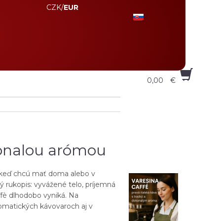
CZK
/
EUR
0,00
€
okonalou arómou
a, keď chcú mať doma alebo v
vý rukopis: vyvážené telo, príjemná
ffè dlhodobo vyniká. Na
tomatických kávovaroch aj v