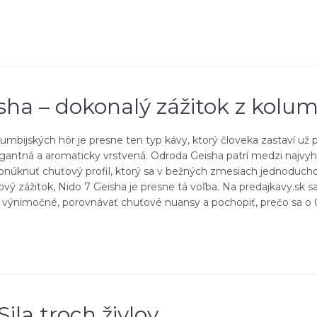
sha – dokonalý zážitok z kolum
umbijských hôr je presne ten typ kávy, ktorý človeka zastaví už 
 elegantná a aromaticky vrstvená. Odroda Geisha patrí medzi najvy
 ponúknuť chuťový profil, ktorý sa v bežných zmesiach jednoduch
uťový zážitok, Nido 7 Geisha je presne tá voľba. Na predajkavy.sk 
o výnimočné, porovnávať chuťové nuansy a pochopiť, prečo sa o 
ila troch živlov