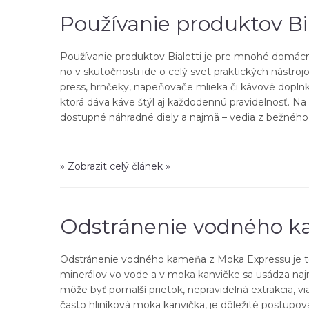
Používanie produktov Bia
Používanie produktov Bialetti je pre mnohé domácnos
no v skutočnosti ide o celý svet praktických nástro
press, hrnčeky, napeňovače mlieka či kávové doplnk
ktorá dáva káve štýl aj každodennú pravidelnosť. Na
dostupné náhradné diely a najmä – vedia z bežného d
» Zobrazit celý článek »
Odstránenie vodného k
Odstránenie vodného kameňa z Moka Expressu je téma,
minerálov vo vode a v moka kanvičke sa usádza naj
môže byť pomalší prietok, nepravidelná extrakcia, vi
často hliníková moka kanvička, je dôležité postupova