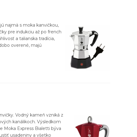
jajú najmä s moka kanvičkou,
čky pre indukciu až po french
osť a talianska tradícia,
hodobo overené, majú
kanvičky. Vodný kameň vzniká z
kových kanálikoch. Výsledkom
ďže Moka Express Bialetti býva
pustiť usadeniny a všetko