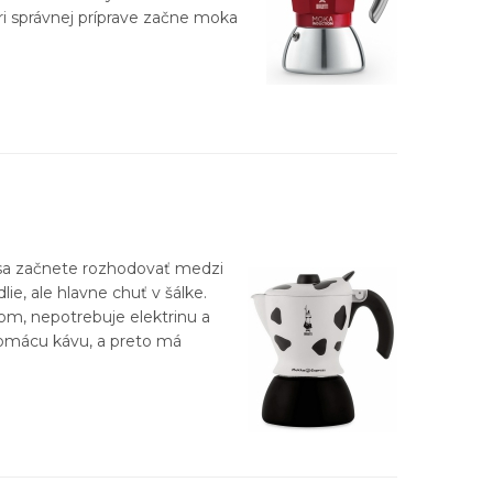
ri správnej príprave začne moka
ď sa začnete rozhodovať medzi
ie, ale hlavne chuť v šálke.
rom, nepotrebuje elektrinu a
domácu kávu, a preto má