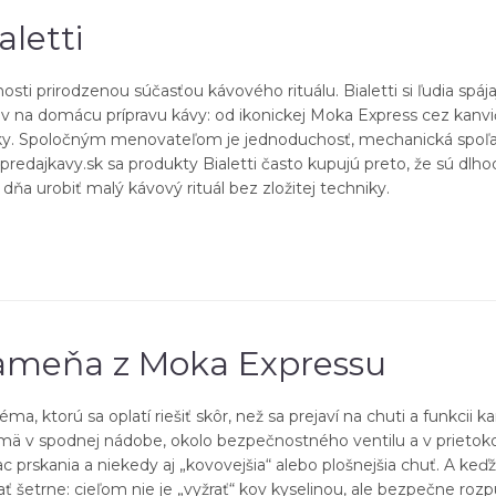
letti
ti prirodzenou súčasťou kávového rituálu. Bialetti si ľudia spá
jov na domácu prípravu kávy: od ikonickej Moka Express cez kanvi
y. Spoločným menovateľom je jednoduchosť, mechanická spoľahliv
 predajkavy.sk sa produkty Bialetti často kupujú preto, že sú dl
ňa urobiť malý kávový rituál bez zložitej techniky.
ameňa z Moka Expressu
 ktorú sa oplatí riešiť skôr, než sa prejaví na chuti a funkcii 
mä v spodnej nádobe, okolo bezpečnostného ventilu a v prieto
ac prskania a niekedy aj „kovovejšia“ alebo plošnejšia chuť. A ke
ť šetrne: cieľom nie je „vyžrať“ kov kyselinou, ale bezpečne roz