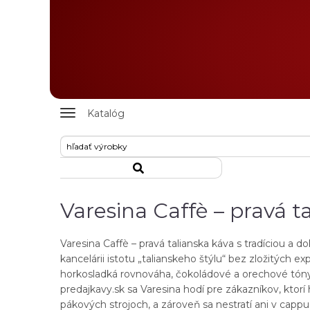
Zobrazit
Katalóg
nabidku
Varesina Caffè – pravá 
Varesina Caffè – pravá talianska káva s tradíciou a
kancelárii istotu „talianskeho štýlu“ bez zložitých e
horkosladká rovnováha, čokoládové a orechové tóny a
predajkavy.sk sa Varesina hodí pre zákazníkov, ktor
pákových strojoch, a zároveň sa nestratí ani v cappuc