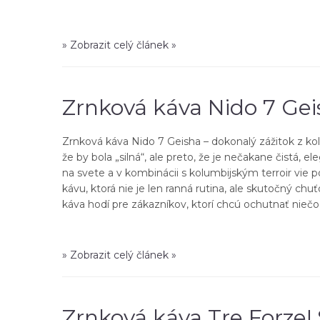
» Zobrazit celý článek »
Zrnková káva Nido 7 Gei
Zrnková káva Nido 7 Geisha – dokonalý zážitok z kol
že by bola „silná“, ale preto, že je nečakane čistá,
na svete a v kombinácii s kolumbijským terroir vie
kávu, ktorá nie je len ranná rutina, ale skutočný ch
káva hodí pre zákazníkov, ktorí chcú ochutnať nieč
» Zobrazit celý článek »
Zrnková káva Tre Forze! S