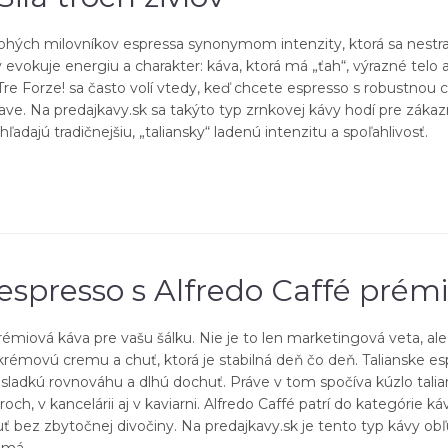
mnohých milovníkov espressa synonymom intenzity, ktorá sa nestr
 evokuje energiu a charakter: káva, ktorá má „ťah“, výrazné telo 
že Tre Forze! sa často volí vtedy, keď chcete espresso s robustno
ve. Na predajkavy.sk sa takýto typ zrnkovej kávy hodí pre zákaz
dajú tradičnejšiu, „taliansky“ ladenú intenzitu a spoľahlivosť.
espresso s Alfredo Caffé prém
rémiová káva pre vašu šálku. Nie je to len marketingová veta, ale
krémovú cremu a chuť, ktorá je stabilná deň čo deň. Talianske es
osladkú rovnováhu a dlhú dochuť. Práve v tom spočíva kúzlo tali
h, v kancelárii aj v kaviarni. Alfredo Caffé patrí do kategórie káv
ť bez zbytočnej divočiny. Na predajkavy.sk je tento typ kávy ob
o má.