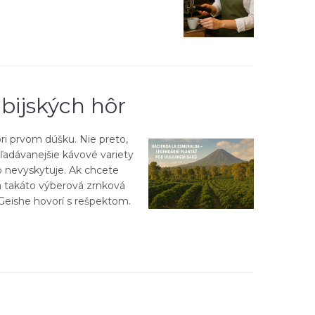
bijských hôr
pri prvom dúšku. Nie preto,
hľadávanejšie kávové variety
o nevyskytuje. Ak chcete
sa takáto výberová zrnková
Geishe hovorí s rešpektom.