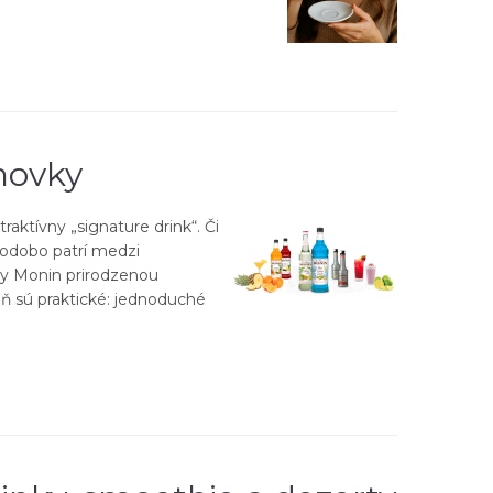
novky
aktívny „signature drink“. Či
hodobo patrí medzi
upy Monin prirodzenou
ň sú praktické: jednoduché