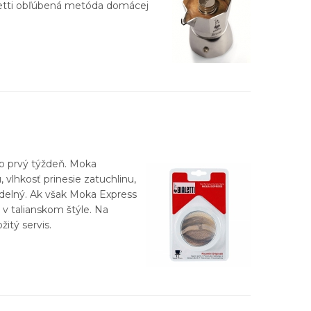
aletti obľúbená metóda domácej
ko prvý týždeň. Moka
 vlhkosť prinesie zatuchlinu,
idelný. Ak však Moka Express
 v talianskom štýle. Na
žitý servis.