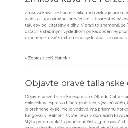
Zrnková káva Tre Forze! – Sila troch živlov je pre 
a obstojí aj v náročnej prevádzke. Už samotný názov
tak, aby bol čitateľný a dlhý. V praxi to znamená, 
ústach a stabilným výsledkom pri každodennej prípra
experimentovať s extrémnou kyslosťou, ale naopak hľa
» Zobrazit celý článek »
Objavte pravé talianske 
Objavte pravé talianske espresso s Alfredo Caffé – p
milovníkov espressa hľadá: plné telo, výraznú vôňu, 
je prehnane kyslé, nie je vodové, má príjemnú hork
fungovali v reálnom živote, teda v domácich kávovaroc
štýl a pritom dokážu ponúknuť čistú, „prémiovú“ chu
istotu v každej šálke a espresso, ktoré chutí tak, ak