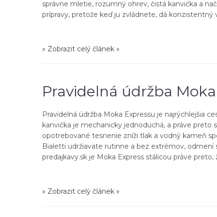
správne mletie, rozumný ohrev, čistá kanvička a na
prípravy, pretože keď ju zvládnete, dá konzistentný 
» Zobrazit celý článek »
Pravidelná údržba Moka
Pravidelná údržba Moka Expressu je najrýchlejšia c
kanvička je mechanicky jednoduchá, a práve preto sa 
opotrebované tesnenie zníži tlak a vodný kameň spo
Bialetti udržiavate rutinne a bez extrémov, odmení 
predajkavy.sk je Moka Express stálicou práve preto, že
» Zobrazit celý článek »