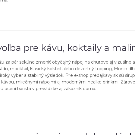
oľba pre kávu, koktaily a mali
 za pár sekúnd zmeniť obyčajný nápoj na chuťovo aj vizuálne atr
ádu, mocktail, klasický kokteil alebo dezertný topping, Monin dl
široký výber a stabilný výsledok. Pre e-shop predajkavy.sk sú sir
s kávou, mliečnymi nápojmi aj modernými nealko drinkmi. Zárove
rú ocení barista v prevádzke aj zákazník doma.