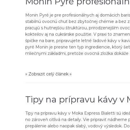
Monin Pyré profesionáln
Monin Pyré je pre profesionálnych aj domácich bari
stabilnú ovocnú chuť bez zbytočnej chémie a bez zl
pracujú s hutnejšou štruktúrou, prirodzenejším ovo
kokteilov aj na cukrárske použitie. V praxi to zna
špičke na bare, pripravujete letné ľadové kávy v kav
pyré Monin je presne ten typ ingrediencie, ktorý šet
mliečnymi základmi, pretože ovocná zložka dokáže n
» Zobrazit celý článek »
Tipy na prípravu kávy v 
Tipy na prípravu kávy v Moka Express Bialetti sú id
no zároveň citlivá na detaily. Vie pripraviť nádhern
prepálenie alebo naopak slabý, vodový výsledok. Dob