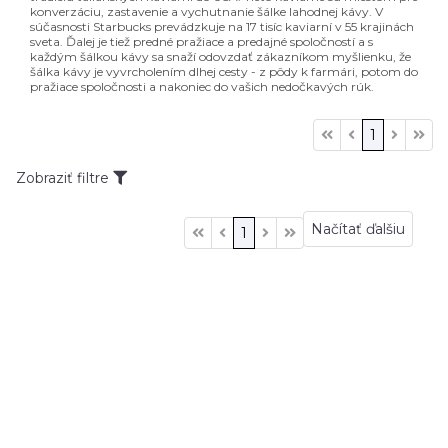
konverzáciu, zastavenie a vychutnanie šálke lahodnej kávy. V
súčasnosti Starbucks prevádzkuje na 17 tisíc kaviarní v 55 krajinách
sveta. Ďalej je tiež predné pražiace a predajné spoločností a s
každým šálkou kávy sa snaží odovzdať zákazníkom myšlienku, že
šálka kávy je vyvrcholením dlhej cesty - z pôdy k farmári, potom do
pražiace spoločnosti a nakoniec do vašich nedočkavých rúk.
1
Zobraziť filtre
Načítať ďalšiu
1