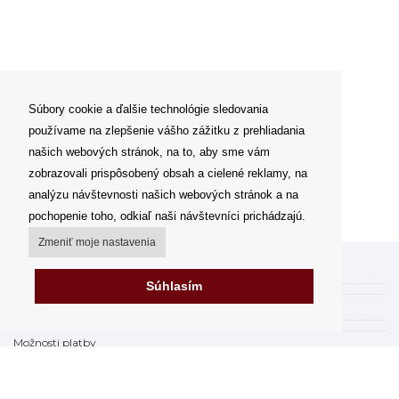
Súbory cookie a ďalšie technológie sledovania
používame na zlepšenie vášho zážitku z prehliadania
našich webových stránok, na to, aby sme vám
zobrazovali prispôsobený obsah a cielené reklamy, na
analýzu návštevnosti našich webových stránok a na
pochopenie toho, odkiaľ naši návštevníci prichádzajú.
Zmeniť moje nastavenia
Môj účet
Súhlasím
Spôsoby a ceny doručenia
Možnosti platby
Ako nakupovať
Výdajné miesta