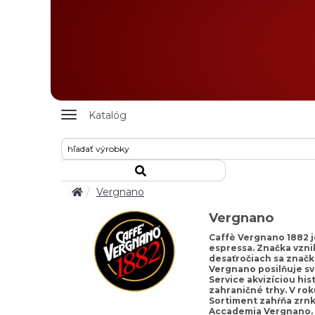
Zobrazit
Katalóg
nabidku
Vergnano
Vergnano
Caffè Vergnano 1882 je
espressa. Značka vznik
desaťročiach sa značka
Vergnano posilňuje sv
Service akvizíciou his
zahraničné trhy. V rok
Sortiment zahŕňa zrnko
Accademia Vergnano. D