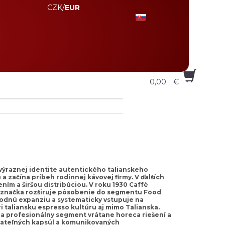
CZK
/
EUR
0,00
€
a výraznej identite autentického talianskeho
a začína príbeh rodinnej kávovej firmy. V ďalších
ním a širšou distribúciou. V roku 1930 Caffè
86 značka rozširuje pôsobenie do segmentu Food
árodnú expanziu a systematicky vstupuje na
ri taliansku espresso kultúru aj mimo Talianska.
íja profesionálny segment vrátane horeca riešení a
ovateľných kapsúl a komunikovaných