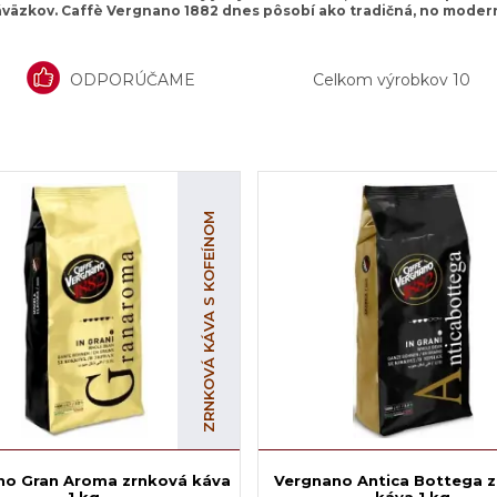
väzkov. Caffè Vergnano 1882 dnes pôsobí ako tradičná, no mode
ODPORÚČAME
Celkom výrobkov
10
ZRNKOVÁ KÁVA S KOFEÍNOM
no Gran Aroma zrnková káva
Vergnano Antica Bottega 
1 kg
káva 1 kg