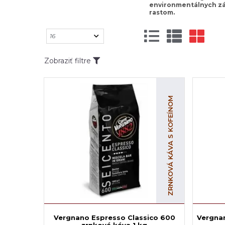
environmentálnych zá
rastom.
Zobraziť filtre
ZRNKOVÁ KÁVA S KOFEÍNOM
Vergnano Espresso Classico 600
Vergna
zrnková káva 1 kg