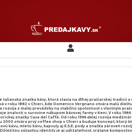
 talianska značka kávy, ktorá stavia na dlhej pražiarskej tradícii 
á v roku 1882 v Chieri, kde Domenico Vergnano otvára malú dielňu 
 rozvíja z malej prevádzky na stabilnú spoločnosť s vlastným praže
oje znalosti o surovine nákupom kávovej farmy v Keni. V roku 19
torickej značky Casa del Caffè. Od roku 1996 ďalej rozvíja medzin
u 2000 otvára prvý coffee shop v Chieri a buduje koncept, ktorý ší
vú kávu, mletú kávu, kapsuly aj E.S.E. pody a značka zároveň rozv
ôležitou súčasťou identity je aj udržateľnosť, vrátane kompost