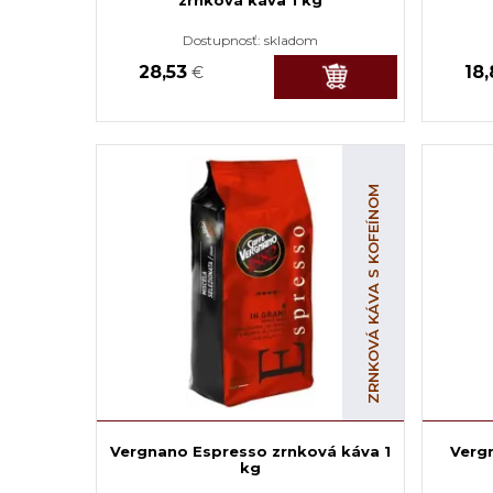
Dostupnosť:
skladom
28,53
18
€
ZRNKOVÁ KÁVA S KOFEÍNOM
Vergnano Espresso zrnková káva 1
Verg
kg