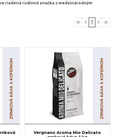
rne riadená rodinná značka s medzinárodným
1
ZRNKOVÁ KÁVA S KOFEÍNOM
ZRNKOVÁ KÁVA S KOFEÍNOM
zrnková
Vergnano Aroma Mio Delicato
zrnková káva 1 kg