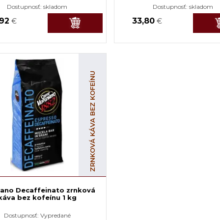
Dostupnosť:
skladom
Dostupnosť:
skladom
,92
33,80
€
€
ZRNKOVÁ KÁVA BEZ KOFEÍNU
ano Decaffeinato zrnková
káva bez kofeínu 1 kg
Dostupnosť:
Vypredané