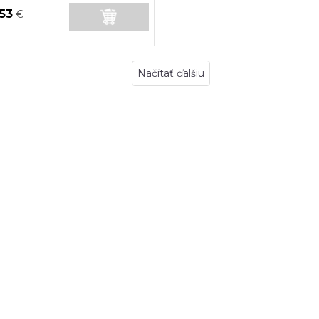
,53
€
Načítať ďalšiu