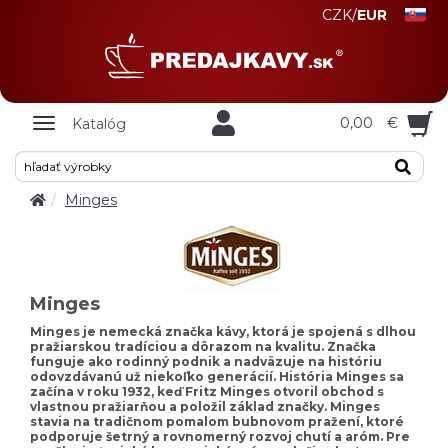
CZK
/
EUR
Zobrazit
0,00
€
Katalóg
nabidku
Minges
Minges
Minges je nemecká značka kávy, ktorá je spojená s dlhou
pražiarskou tradíciou a dôrazom na kvalitu. Značka
funguje ako rodinný podnik a nadväzuje na históriu
odovzdávanú už niekoľko generácií. História Minges sa
začína v roku 1932, keď Fritz Minges otvoril obchod s
vlastnou pražiarňou a položil základ značky. Minges
stavia na tradičnom pomalom bubnovom pražení, ktoré
podporuje šetrný a rovnomerný rozvoj chutí a aróm. Pre