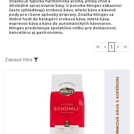
značku je typická harmonická aróma, plnšia chuť a
dôsledné spracovanie kávy. V ponuke Minges zákazníci
často vyhľadávajú zrnkovú kávu, mletú kávu a kávové
pody pre rôzne spôsoby prípravy. Značka Minges sa
dobre hodí do kategórií zrnková káva, mletá káva,
espresso káva a káva do automatických kávovarov.
Minges predstavuje spoľahlivú voľbu pre domácnosť,
kanceláriu aj gastronómiu.
1
Zobraziť filtre
ZRNKOVÁ KÁVA S KOFEÍNOM