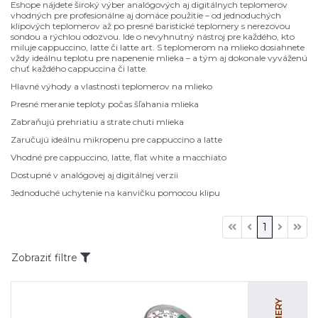
Eshope nájdete široký výber analógových aj digitálnych teplomerov
vhodných pre profesionálne aj domáce použitie – od jednoduchých
klipových teplomerov až po presné baristické teplomery s nerezovou
sondou a rýchlou odozvou. Ide o nevyhnutný nástroj pre každého, kto
miluje cappuccino, latte či latte art. S teplomerom na mlieko dosiahnete
vždy ideálnu teplotu pre napenenie mlieka – a tým aj dokonale vyváženú
chuť každého cappuccina či latte.
Hlavné výhody a vlastnosti teplomerov na mlieko
Presné meranie teploty počas šľahania mlieka
Zabraňujú prehriatiu a strate chuti mlieka
Zaručujú ideálnu mikropenu pre cappuccino a latte
Vhodné pre cappuccino, latte, flat white a macchiato
Dostupné v analógovej aj digitálnej verzii
Jednoduché uchytenie na kanvičku pomocou klipu
1
Zobraziť filtre