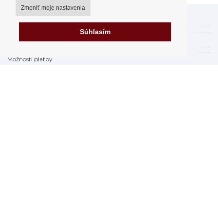
Zmeniť moje nastavenia
Môj účet
Súhlasím
Spôsoby a ceny doručenia
Možnosti platby
Ako nakupovať
Výdajné miesta
Obchodné podmienky
Reklamačný poriadok
Odstúpenie od zmluvy
Fakturácia v EU
FAQ - často kladené otázky
Predajňa
Prohlásenie o ochrane osobných údajov
Zabezpečenie dát firmy Orfeo Office s.r.o.