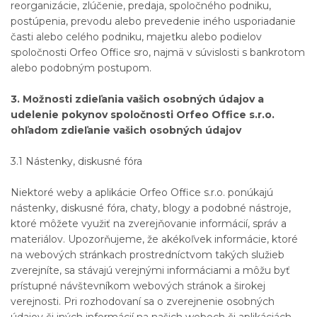
reorganizácie, zlúčenie, predaja, spoločného podniku,
postúpenia, prevodu alebo prevedenie iného usporiadanie
časti alebo celého podniku, majetku alebo podielov
spoločnosti Orfeo Office sro, najmä v súvislosti s bankrotom
alebo podobným postupom.
3. Možnosti zdieľania vašich osobných údajov a
udelenie pokynov spoločnosti Orfeo Office s.r.o.
ohľadom zdieľanie vašich osobných údajov
3.1 Nástenky, diskusné fóra
Niektoré weby a aplikácie Orfeo Office s.r.o. ponúkajú
nástenky, diskusné fóra, chaty, blogy a podobné nástroje,
ktoré môžete využiť na zverejňovanie informácií, správ a
materiálov. Upozorňujeme, že akékoľvek informácie, ktoré
na webových stránkach prostredníctvom takých služieb
zverejníte, sa stávajú verejnými informáciami a môžu byť
prístupné návštevníkom webových stránok a širokej
verejnosti. Pri rozhodovaní sa o zverejnenie osobných
údajov či iných informácií na našich weboch či aplikáciách