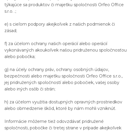
týkajúce sa produktov či majetku spoločnosti Orfeo Office
s.r.o. .;
e) s cieľom podpory akejkoľvek z našich podmienok či
zásad;
f) za účelom ochrany našich operácií alebo operácií
vykonávaných akoukoľvek našou pridruženou spoločnosťou
alebo pobočka;
g) na účely ochrany práv, ochrany osobných údajov,
bezpečnosti alebo majetku spoločnosti Orfeo Office s.r.o.,
jej pridružených spoločností alebo pobočiek, vašej osoby
alebo iných osôb či strán;
h) za účelom využitia dostupných opravných prostriedkov
alebo obmedzenie škôd, ktoré by nám mohli vzniknúť.
Informácie môžeme tiež odovzdávať pridružené
spoločnosti, pobočke či tretej strane v prípade akejkoľvek