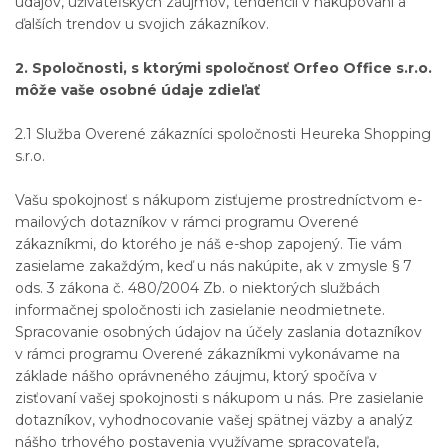
údajov, užívateľských záujmov, tendencií v nakupovaní a
ďalších trendov u svojich zákazníkov.
2. Spoločnosti, s ktorými spoločnosť Orfeo Office s.r.o.
môže vaše osobné údaje zdieľať
2.1 Služba Overené zákazníci spoločnosti Heureka Shopping
s.r.o.
Vašu spokojnosť s nákupom zisťujeme prostredníctvom e-
mailových dotazníkov v rámci programu Overené
zákazníkmi, do ktorého je náš e-shop zapojený. Tie vám
zasielame zakaždým, keď u nás nakúpite, ak v zmysle § 7
ods. 3 zákona č. 480/2004 Zb. o niektorých službách
informačnej spoločnosti ich zasielanie neodmietnete.
Spracovanie osobných údajov na účely zaslania dotazníkov
v rámci programu Overené zákazníkmi vykonávame na
základe nášho oprávneného záujmu, ktorý spočíva v
zisťovaní vašej spokojnosti s nákupom u nás. Pre zasielanie
dotazníkov, vyhodnocovanie vašej spätnej väzby a analýz
nášho trhového postavenia využívame spracovateľa,