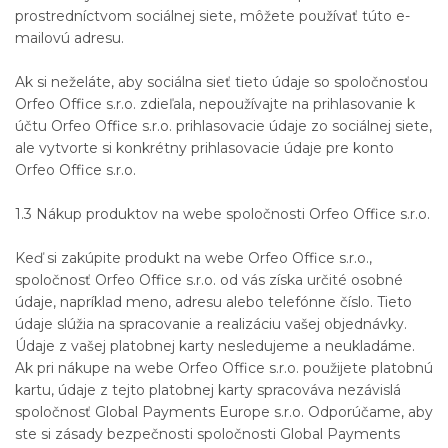
prostredníctvom sociálnej siete, môžete používať túto e-
mailovú adresu.
Ak si neželáte, aby sociálna sieť tieto údaje so spoločnosťou
Orfeo Office s.r.o. zdieľala, nepoužívajte na prihlasovanie k
účtu Orfeo Office s.r.o. prihlasovacie údaje zo sociálnej siete,
ale vytvorte si konkrétny prihlasovacie údaje pre konto
Orfeo Office s.r.o.
1.3 Nákup produktov na webe spoločnosti Orfeo Office s.r.o.
Keď si zakúpite produkt na webe Orfeo Office s.r.o.,
spoločnosť Orfeo Office s.r.o. od vás získa určité osobné
údaje, napríklad meno, adresu alebo telefónne číslo. Tieto
údaje slúžia na spracovanie a realizáciu vašej objednávky.
Údaje z vašej platobnej karty nesledujeme a neukladáme.
Ak pri nákupe na webe Orfeo Office s.r.o. použijete platobnú
kartu, údaje z tejto platobnej karty spracováva nezávislá
spoločnosť Global Payments Europe s.r.o. Odporúčame, aby
ste si zásady bezpečnosti spoločnosti Global Payments