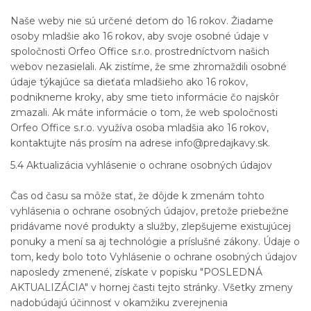
Naše weby nie sú určené deťom do 16 rokov. Žiadame
osoby mladšie ako 16 rokov, aby svoje osobné údaje v
spoločnosti Orfeo Office s.r.o. prostredníctvom našich
webov nezasielali. Ak zistíme, že sme zhromaždili osobné
údaje týkajúce sa dieťaťa mladšieho ako 16 rokov,
podnikneme kroky, aby sme tieto informácie čo najskôr
zmazali. Ak máte informácie o tom, že web spoločnosti
Orfeo Office s.r.o. využíva osoba mladšia ako 16 rokov,
kontaktujte nás prosím na adrese info@predajkavy.sk.
5.4 Aktualizácia vyhlásenie o ochrane osobných údajov
Čas od času sa môže stať, že dôjde k zmenám tohto
vyhlásenia o ochrane osobných údajov, pretože priebežne
pridávame nové produkty a služby, zlepšujeme existujúcej
ponuky a mení sa aj technológie a príslušné zákony. Údaje o
tom, kedy bolo toto Vyhlásenie o ochrane osobných údajov
naposledy zmenené, získate v popisku "POSLEDNÁ
AKTUALIZÁCIA" v hornej časti tejto stránky. Všetky zmeny
nadobúdajú účinnosť v okamžiku zverejnenia