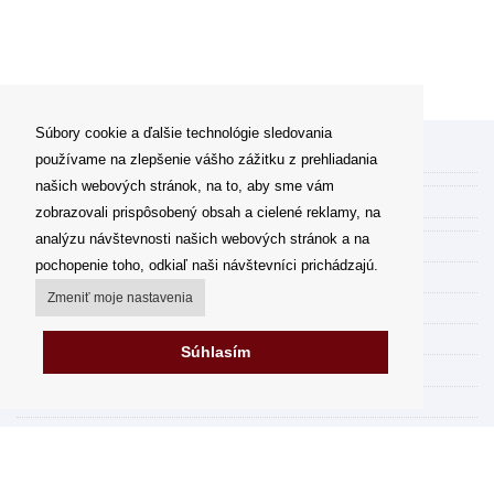
Súbory cookie a ďalšie technológie sledovania
Môj účet
používame na zlepšenie vášho zážitku z prehliadania
našich webových stránok, na to, aby sme vám
Spôsoby a ceny doručenia
zobrazovali prispôsobený obsah a cielené reklamy, na
analýzu návštevnosti našich webových stránok a na
Možnosti platby
pochopenie toho, odkiaľ naši návštevníci prichádzajú.
Ako nakupovať
Zmeniť moje nastavenia
Výdajné miesta
Obchodné podmienky
Súhlasím
Reklamačný poriadok
Odstúpenie od zmluvy
Fakturácia v EU
FAQ - často kladené otázky