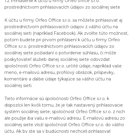
1.2 Prihlásenie k účtu u firmy Orfeo office s.r.o.
prostredníctvom prihlasovacích údajov zo sociálnej siete
K účtu u firmy Orfeo Office s.r.o. sa môžete prihlasovať aj
prostredníctvom prihlasovacích údajov z vášho účtu na
sociálnej sieti (napríklad Facebook). Ak zvolíte túto možnosť,
potom budete pri prvom prihlásení k účtu u firmy Orfeo
Office s.r.o. prostredníctvom prihlasovacích údajov zo
sociálnej siete požiadaní o potvrdenie súhlasu, či môže
poskytovateľ služieb danej sociálnej siete odovzdať
spoločnosti Orfeo Office s.r.o. určité údaje, napríklad vaše
meno, e-mailovú adresu, profilový obrázok, príspevky,
komentáre a ďalšie údaje týkajúce sa vášho účtu na
sociálnej sieti.
Tieto informácie sú spoločnosti Orfeo Office s.r.o. k
dispozícii len kvôli tomu, že je tak nastavený prihlasovacie
systém sociálnej siete; spoločnosť Orfeo Office s.r.o. z nich
ale použije iba vašu e-mailovú adresu. E-mailovú adresu zo
sociálnej siete vloží spoločnosť Orfeo Office s.r.o. do vášho
účtu. Ak by ste sa v budúcnosti nechceli prihlasovať