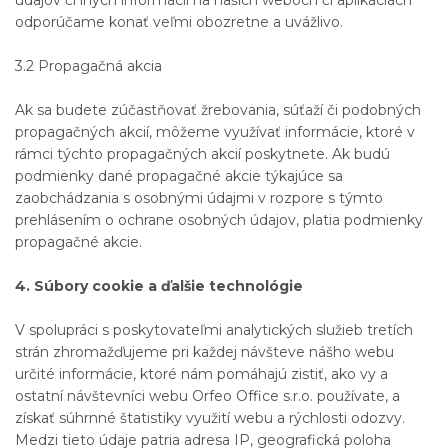
odporúčame konať veľmi obozretne a uvážlivo.
3.2 Propagačná akcia
Ak sa budete zúčastňovať žrebovania, súťaží či podobných
propagačných akcií, môžeme využívať informácie, ktoré v
rámci týchto propagačných akcií poskytnete. Ak budú
podmienky dané propagačné akcie týkajúce sa
zaobchádzania s osobnými údajmi v rozpore s týmto
prehlásením o ochrane osobných údajov, platia podmienky
propagačné akcie.
4. Súbory cookie a ďalšie technológie
V spolupráci s poskytovateľmi analytických služieb tretích
strán zhromažďujeme pri každej návšteve nášho webu
určité informácie, ktoré nám pomáhajú zistiť, ako vy a
ostatní návštevníci webu Orfeo Office s.r.o. používate, a
získať súhrnné štatistiky využití webu a rýchlosti odozvy.
Medzi tieto údaje patria adresa IP, geografická poloha