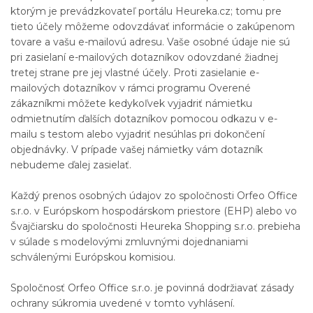
ktorým je prevádzkovateľ portálu Heureka.cz; tomu pre
tieto účely môžeme odovzdávať informácie o zakúpenom
tovare a vašu e-mailovú adresu. Vaše osobné údaje nie sú
pri zasielaní e-mailových dotazníkov odovzdané žiadnej
tretej strane pre jej vlastné účely. Proti zasielanie e-
mailových dotazníkov v rámci programu Overené
zákazníkmi môžete kedykoľvek vyjadriť námietku
odmietnutím ďalších dotazníkov pomocou odkazu v e-
mailu s testom alebo vyjadriť nesúhlas pri dokončení
objednávky. V prípade vašej námietky vám dotazník
nebudeme ďalej zasielať.
Každý prenos osobných údajov zo spoločnosti Orfeo Office
s.r.o. v Európskom hospodárskom priestore (EHP) alebo vo
Švajčiarsku do spoločnosti Heureka Shopping s.r.o. prebieha
v súlade s modelovými zmluvnými dojednaniami
schválenými Európskou komisiou.
Spoločnosť Orfeo Office s.r.o. je povinná dodržiavať zásady
ochrany súkromia uvedené v tomto vyhlásení.