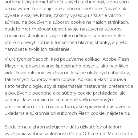
automaticky odmietať veľa takých technológií, alebo vám
dá na výber, či ich prijmete alebo odmietnete. Navyše ak
bývate v krajine, ktorej zákony vyžadujú získanie vášho
súhlasu na používanie súborov cookie na našich stránkach,
budete mať možnosť upraviť svoje nastavenia súborov
cookie na stránkach s výnimkou určitých súborov cookie,
ktoré sú nevyhnutné k funkčnosti hlavnej stránky, a preto
nemôžete zvoliť ich zakázanie.
V určitých prípadoch, keď používame aplikácii Adobe Flash
Player na poskytovanie špeciálneho obsahu, ako napríklad
videí či videoklipov, využívame lokálne uložených objektov,
takzvaných súborov Flash cookie. Aplikácia Flash používa
tieto technológie, aby si zapamätala nastavenia, preferencie
a používanie podobne ako súbory cookie prehliadača, ale
súbory Flash cookie nie sú riadené vaším webovým
prehliadačom. Informácie o tom, ako spravovať nastavenie
ukladania a súkromia pri súboroch Flash cookie, nájdete tu.
Sledujeme a zhromažďujeme dáta užívateľov ohľadom
využívania webov spoločnosti Orfeo Office s.r.o. Medzi tieto