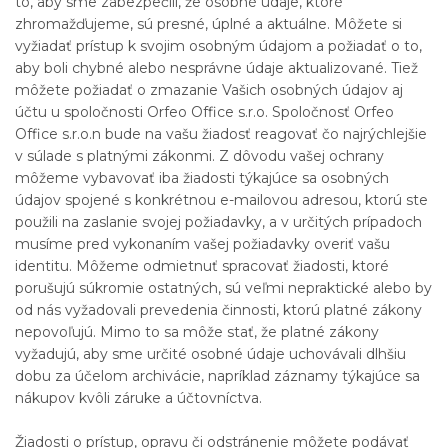
to, aby sme zabezpečili, že osobné údaje, ktoré
zhromažďujeme, sú presné, úplné a aktuálne. Môžete si
vyžiadať prístup k svojim osobným údajom a požiadať o to,
aby boli chybné alebo nesprávne údaje aktualizované. Tiež
môžete požiadať o zmazanie Vašich osobných údajov aj
účtu u spoločnosti Orfeo Office s.r.o. Spoločnosť Orfeo
Office s.r.o.n bude na vašu žiadosť reagovať čo najrýchlejšie
v súlade s platnými zákonmi. Z dôvodu vašej ochrany
môžeme vybavovať iba žiadosti týkajúce sa osobných
údajov spojené s konkrétnou e-mailovou adresou, ktorú ste
použili na zaslanie svojej požiadavky, a v určitých prípadoch
musíme pred vykonaním vašej požiadavky overiť vašu
identitu. Môžeme odmietnuť spracovať žiadosti, ktoré
porušujú súkromie ostatných, sú veľmi nepraktické alebo by
od nás vyžadovali prevedenia činnosti, ktorú platné zákony
nepovoľujú. Mimo to sa môže stať, že platné zákony
vyžadujú, aby sme určité osobné údaje uchovávali dlhšiu
dobu za účelom archivácie, napríklad záznamy týkajúce sa
nákupov kvôli záruke a účtovníctva.
Žiadosti o prístup, opravu či odstránenie môžete podávať