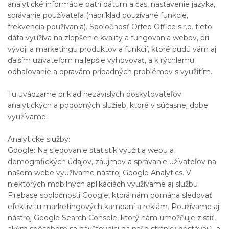
analytické informácie patrí dátum a čas, nastavenie jazyka,
správanie používateľa (napríklad používané funkcie,
frekvencia používania). Spoločnosť Orfeo Office s.r.o. tieto
dáta využíva na zlepšenie kvality a fungovania webov, pri
vývoji a marketingu produktov a funkcií, ktoré budú vám aj
ďalším užívateľom najlepšie vyhovovať, a k rýchlemu
odhaľovanie a opravám prípadných problémov s využitím.
Tu uvádzame príklad nezávislých poskytovateľov
analytických a podobných služieb, ktoré v súčasnej dobe
využívame:
Analytické služby:
Google: Na sledovanie štatistík využitia webu a
demografických údajov, záujmov a správanie užívateľov na
našom webe využívame nástroj Google Analytics. V
niektorých mobilných aplikáciách využívame aj službu
Firebase spoločnosti Google, ktorá nám pomáha sledovať
efektivitu marketingových kampaní a reklám. Používame aj
nástroj Google Search Console, ktorý nám umožňuje zistiť,
akým spôsobom sa návštevníci na naše stránky dostávajú, a