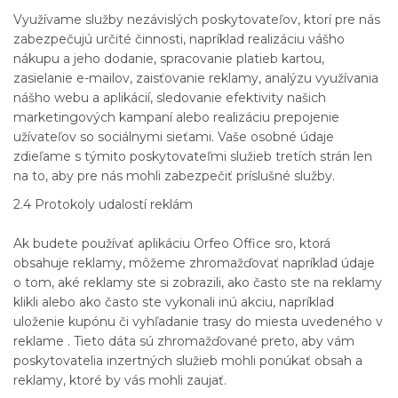
Využívame služby nezávislých poskytovateľov, ktorí pre nás
zabezpečujú určité činnosti, napríklad realizáciu vášho
nákupu a jeho dodanie, spracovanie platieb kartou,
zasielanie e-mailov, zaisťovanie reklamy, analýzu využívania
nášho webu a aplikácií, sledovanie efektivity našich
marketingových kampaní alebo realizáciu prepojenie
užívateľov so sociálnymi sieťami. Vaše osobné údaje
zdieľame s týmito poskytovateľmi služieb tretích strán len
na to, aby pre nás mohli zabezpečiť príslušné služby.
2.4 Protokoly udalostí reklám
Ak budete používať aplikáciu Orfeo Office sro, ktorá
obsahuje reklamy, môžeme zhromažďovať napríklad údaje
o tom, aké reklamy ste si zobrazili, ako často ste na reklamy
klikli alebo ako často ste vykonali inú akciu, napríklad
uloženie kupónu či vyhľadanie trasy do miesta uvedeného v
reklame . Tieto dáta sú zhromažďované preto, aby vám
poskytovatelia inzertných služieb mohli ponúkať obsah a
reklamy, ktoré by vás mohli zaujať.