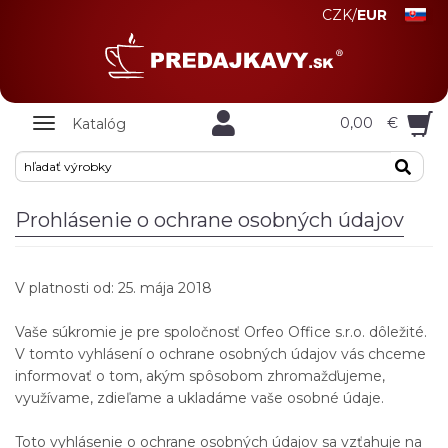
CZK
/
EUR
Zobrazit
0,00
€
Katalóg
nabidku
Prohlásenie o ochrane osobných údajov
V platnosti od: 25. mája 2018
Vaše súkromie je pre spoločnosť Orfeo Office s.r.o. dôležité.
V tomto vyhlásení o ochrane osobných údajov vás chceme
informovať o tom, akým spôsobom zhromažďujeme,
využívame, zdieľame a ukladáme vaše osobné údaje.
Toto vyhlásenie o ochrane osobných údajov sa vzťahuje na