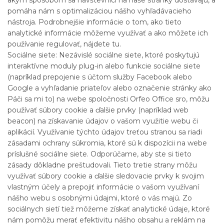
pomáha nám s optimalizáciou nášho vyhľadávacieho
nástroja. Podrobnejšie informácie o tom, ako tieto
analytické informácie môžeme využívať a ako môžete ich
používanie regulovať, nájdete tu.
Sociálne siete: Nezávislé sociálne siete, ktoré poskytujú
interaktívne moduly plug-in alebo funkcie sociálne siete
(napríklad prepojenie s účtom služby Facebook alebo
Google a vyhľadanie priateľov alebo označenie stránky ako
Páči sa mi to) na webe spoločnosti Orfeo Office sro, môžu
používať súbory cookie a ďalšie prvky (napríklad web
beacon) na získavanie údajov o vašom využitie webu či
aplikácií. Využívanie týchto údajov treťou stranou sa riadi
zásadami ochrany súkromia, ktoré sú k dispozícii na webe
príslušné sociálne siete. Odporúčame, aby ste si tieto
zásady dôkladne preštudovali. Tieto tretie strany môžu
využívať súbory cookie a ďalšie sledovacie prvky k svojim
vlastným účely a prepojiť informácie o vašom využívaní
nášho webu s osobnými údajmi, ktoré o vás majú. Zo
sociálnych sietí tiež môžeme získať analytické údaje, ktoré
nám pomôžu merať efektivitu nášho obsahu a reklám na