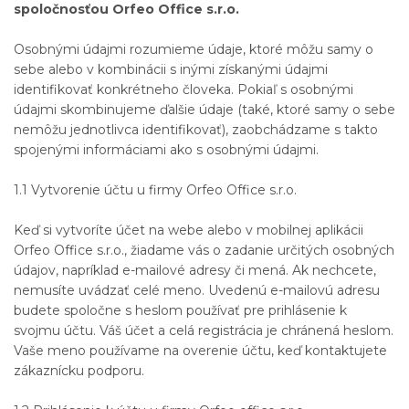
spoločnosťou Orfeo Office s.r.o.
Osobnými údajmi rozumieme údaje, ktoré môžu samy o
sebe alebo v kombinácii s inými získanými údajmi
identifikovať konkrétneho človeka. Pokiaľ s osobnými
údajmi skombinujeme ďalšie údaje (také, ktoré samy o sebe
nemôžu jednotlivca identifikovať), zaobchádzame s takto
spojenými informáciami ako s osobnými údajmi.
1.1 Vytvorenie účtu u firmy Orfeo Office s.r.o.
Keď si vytvoríte účet na webe alebo v mobilnej aplikácii
Orfeo Office s.r.o., žiadame vás o zadanie určitých osobných
údajov, napríklad e-mailové adresy či mená. Ak nechcete,
nemusíte uvádzať celé meno. Uvedenú e-mailovú adresu
budete spoločne s heslom používať pre prihlásenie k
svojmu účtu. Váš účet a celá registrácia je chránená heslom.
Vaše meno používame na overenie účtu, keď kontaktujete
zákaznícku podporu.