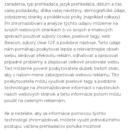
zariadenia, typ prehliadača, jazyk prehliadača, dátum a čas
vašej požiadavky, dĺžka vašej návštevy, demografické údaje,
zobrazenej stránky a prokliknuté prvky (napríklad odkazy).
Pri zhromažďovaní a analýze týchto údajov môžeme na
svojich webových stránkach či vo svojich e-mailových
správach používať súbory cookie, pixelové tagy, web
Beacon, súbory clear GIF a podobné nástroje. Tieto údaje
nám pomáhajú poskytovať lepšie a relevantnejšie obsah
webu, sledovať efektivitu reklám, odhaľovať a opravovať
prípadné problémy a zlepšovať celkové prostredie webu.
Tiež môžeme poveriť poskytovateľa služieb tretích strán,
aby v našom mene zabezpečovali webovú reklamu. Títo
poskytovatelia môžu využívať pixelové tagy a podobné
technológie na zhromažďovanie informácií o návštevách
našich webových stránok a tieto informácie potom môžu
použiť na cieleným reklamám.
Ak si neželáte, aby sa informácie pomocou týchto
technológií zhromažďovali, môžete využiť jednoduchého
postupu: väčšina prehliadačov ponúka možnosť