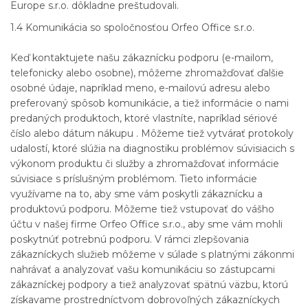
Europe s.r.o. dôkladne preštudovali.
1.4 Komunikácia so spoločnosťou Orfeo Office s.r.o.
Keď kontaktujete našu zákaznícku podporu (e-mailom,
telefonicky alebo osobne), môžeme zhromažďovať ďalšie
osobné údaje, napríklad meno, e-mailovú adresu alebo
preferovaný spôsob komunikácie, a tiež informácie o nami
predaných produktoch, ktoré vlastníte, napríklad sériové
číslo alebo dátum nákupu . Môžeme tiež vytvárať protokoly
udalostí, ktoré slúžia na diagnostiku problémov súvisiacich s
výkonom produktu či služby a zhromažďovať informácie
súvisiace s príslušným problémom. Tieto informácie
využívame na to, aby sme vám poskytli zákaznícku a
produktovú podporu. Môžeme tiež vstupovať do vášho
účtu v našej firme Orfeo Office s.r.o., aby sme vám mohli
poskytnúť potrebnú podporu. V rámci zlepšovania
zákazníckych služieb môžeme v súlade s platnými zákonmi
nahrávať a analyzovať vašu komunikáciu so zástupcami
zákazníckej podpory a tiež analyzovať spätnú väzbu, ktorú
získavame prostredníctvom dobrovoľných zákazníckych