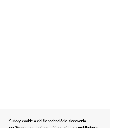
Súbory cookie a ďalšie technológie sledovania
používame na zlepšenie vášho zážitku z prehliadania