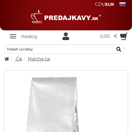
CZK
/
EUR
Zobrazit
0,00
€
Katalóg
nabidku
Čaj
Matcha čaj