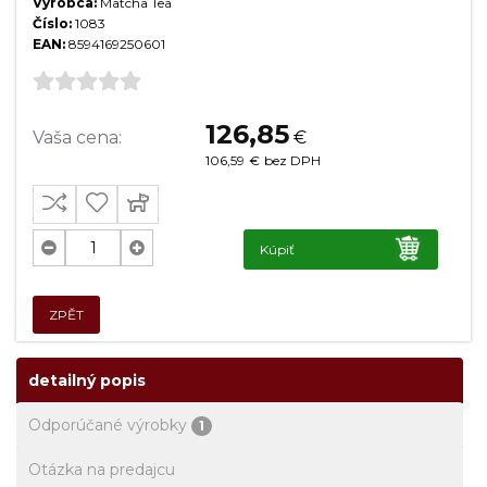
Výrobca:
Matcha Tea
Číslo:
1083
EAN:
8594169250601
126,85
Vaša cena:
€
106,59
€
bez DPH
Kúpiť
ZPĚT
detailný popis
Odporúčané výrobky
1
Otázka na predajcu