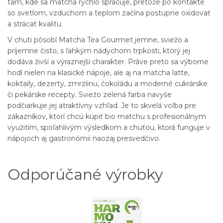
tam, kde sa matcha rýchlo spracuje, pretože po kontakte
so svetlom, vzduchom a teplom začína postupne oxidovať
a strácať kvalitu.
V chuti pôsobí Matcha Tea Gourmet jemne, sviežo a
príjemne čisto, s ľahkým nádychom trpkosti, ktorý jej
dodáva živší a výraznejší charakter. Práve preto sa výborne
hodí nielen na klasické nápoje, ale aj na matcha latte,
koktaily, dezerty, zmrzlinu, čokoládu a moderné cukrárske
či pekárske recepty. Sviežo zelená farba navyše
podčiarkuje jej atraktívny vzhľad. Je to skvelá voľba pre
zákazníkov, ktorí chcú kúpiť bio matchu s profesionálnym
využitím, spoľahlivým výsledkom a chuťou, ktorá funguje v
nápojoch aj gastronómii naozaj presvedčivo.
Odporúčané výrobky