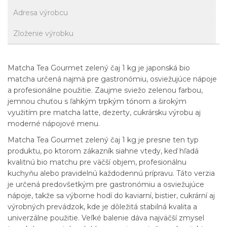
Adresa výrobcu
Zloženie výrobku
Matcha Tea Gourmet zelený čaj 1 kg je japonská bio
matcha určená najmä pre gastronómiu, osviežujúce nápoje
a profesionálne použitie. Zaujme sviežo zelenou farbou,
jemnou chuťou s ľahkým trpkým tónom a širokým
využitím pre matcha latte, dezerty, cukrársku výrobu aj
moderné nápojové menu.
Matcha Tea Gourmet zelený čaj 1 kg je presne ten typ
produktu, po ktorom zákazník siahne vtedy, keď hľadá
kvalitnú bio matchu pre väčší objem, profesionálnu
kuchyňu alebo pravidelnú každodennú prípravu. Táto verzia
je určená predovšetkým pre gastronómiu a osviežujúce
nápoje, takže sa výborne hodí do kaviarní, bistier, cukrární aj
výrobných prevádzok, kde je dôležitá stabilná kvalita a
univerzálne použitie. Veľké balenie dáva najväčší zmysel