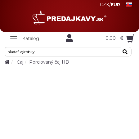
CZK
/
EUR
Zobrazit
0,00
€
Katalóg
nabidku
Čaj
Porciovaný čaj HB