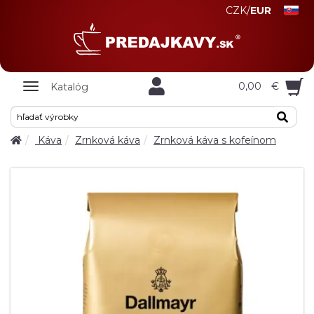
CZK
/
EUR
Zobrazit
0,00
€
Katalóg
nabidku
Káva
Zrnková káva
Zrnková káva s kofeínom