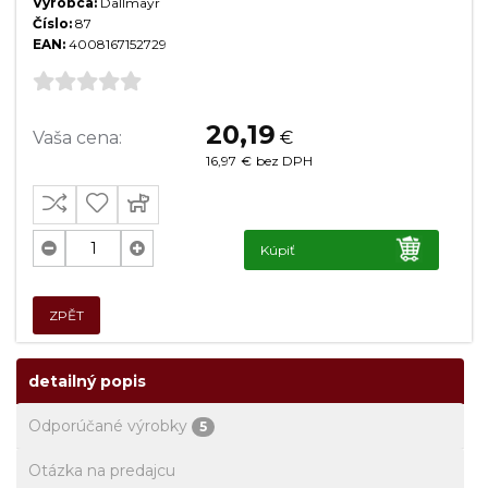
Výrobca:
Dallmayr
Číslo:
87
EAN:
4008167152729
20,19
Vaša cena:
€
16,97
€
bez DPH
Kúpiť
ZPĚT
detailný popis
Odporúčané výrobky
5
Otázka na predajcu