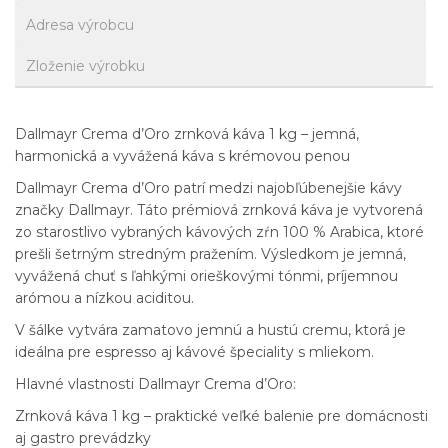
Adresa výrobcu
Zloženie výrobku
Dallmayr Crema d’Oro zrnková káva 1 kg – jemná,
harmonická a vyvážená káva s krémovou penou
Dallmayr Crema d’Oro patrí medzi najobľúbenejšie kávy
značky Dallmayr. Táto prémiová zrnková káva je vytvorená
zo starostlivo vybraných kávových zŕn 100 % Arabica, ktoré
prešli šetrným stredným pražením. Výsledkom je jemná,
vyvážená chuť s ľahkými orieškovými tónmi, príjemnou
arómou a nízkou aciditou.
V šálke vytvára zamatovo jemnú a hustú cremu, ktorá je
ideálna pre espresso aj kávové špeciality s mliekom.
Hlavné vlastnosti Dallmayr Crema d’Oro:
Zrnková káva 1 kg – praktické veľké balenie pre domácnosti
aj gastro prevádzky