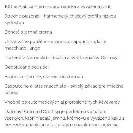
100 % Arabica – jemná, aromatická a vyvážená chuť
Stredné praženie – harmonický chuťový profil s nízkou
kyslosťou
Bohatá a jemná crema
Univerzálne použitie – espresso, cappuccino, latte
macchiato, lungo
Pražené v Nemecku – tradícia a kvalita značky Dallmayr
Odporúčané použitie:
Espresso – jemné, s lahodnou cremou
Cappuccino a latte macchiato – skvelý základ pre mliečne
nápoje
Vhodná do automatických aj profesionálnych kávovarov
Dallmayr Crema d’Oro 1 kg je perfektná voľba pre
všetkých, ktorí hľadajú jemnú, krémovú a vyváženú kávu s
nemeckou tradíciou a talianskym charakterom praženia.