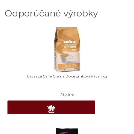
Odporúčané výrobky
Lavazza Caffe Crema Dolce zrnková káva 1 kg
23,26
€