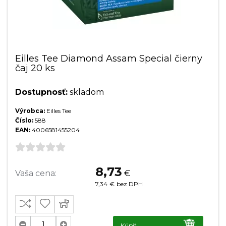
Eilles Tee Diamond Assam Special čierny
čaj 20 ks
Dostupnosť:
skladom
Výrobca:
Eilles Tee
Číslo:
588
EAN:
4006581455204
8,73
Vaša cena:
€
7,34
€
bez DPH
Kúpiť