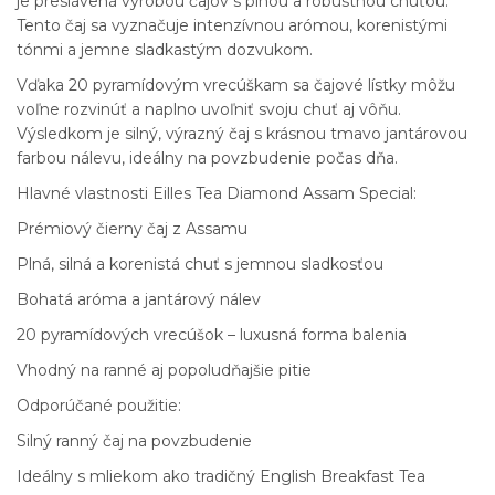
je preslávená výrobou čajov s plnou a robustnou chuťou.
Tento čaj sa vyznačuje intenzívnou arómou, korenistými
tónmi a jemne sladkastým dozvukom.
Vďaka 20 pyramídovým vrecúškam sa čajové lístky môžu
voľne rozvinúť a naplno uvoľniť svoju chuť aj vôňu.
Výsledkom je silný, výrazný čaj s krásnou tmavo jantárovou
farbou nálevu, ideálny na povzbudenie počas dňa.
Hlavné vlastnosti Eilles Tea Diamond Assam Special:
Prémiový čierny čaj z Assamu
Plná, silná a korenistá chuť s jemnou sladkosťou
Bohatá aróma a jantárový nálev
20 pyramídových vrecúšok – luxusná forma balenia
Vhodný na ranné aj popoludňajšie pitie
Odporúčané použitie:
Silný ranný čaj na povzbudenie
Ideálny s mliekom ako tradičný English Breakfast Tea