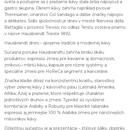
sveta a postupne sa z pražiarne kávy stala širšia nápojová a
gastro skupina. Okrem kávy zahŕňa napríklad pivovar
Theresianer, vinárstvo Col Sandago a ďalšie značky nápojov
a delikates. Sídlo spoločnosti je dnes v meste Nervesa della
Battaglia v provincii Treviso, no odkaz Terstu zostáva priamo
v názve Hausbrandt Trieste 1892.
Hausbrandt dnes – spojenie tradície a modernej kávy
Súčasná ponuka Hausbrandtu zahŕňa širokú škálu
produktov: espresso zmesi pre kaviarne aj domácnosti,
zrnkovú i mletú kávu, kapsule pre rôzne systémy a
špeciálne zmesi pre HoReCa segment a kancelárie.
Značka kladie dôraz na konzistentnú kvalitu, starostlivý
výber zelenej kávy z kávového pásu (Latinská Amerika,
Afrika, Ázia) a praženie, ktoré rešpektuje charakter
jednotlivých druhov a zmesí. Typické sú vyvážené
kombinácie Arabiky a Robusty pre klasické talianske
espresso aj jemnejšie 100 % Arabika zmesi pre náročnejších
milovníkov kávy.
Dôležitou súčasťou je aj prezentácia – štýlové šálky, doplnky