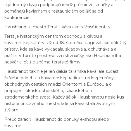
a jednotný dizajn podporujú imidž prémiovej značky a
pomáhajú kaviarňam a reštauráciám odlíšiť sa od
konkurencie.
Hausbrandt a mesto Terst – káva ako súčasť identity
Terst je historickým centrom obchodu s kávou a
kaviarenskej kultúry. Už od 18. storočia fungoval ako dôležitý
prístav, kde sa káva vykladala, skladovala, ochutnávala a
pražila. V tomto prostredí vznikli značky ako Hausbrandt a
neskôr aj ďalšie známe terstské firmy.
Hausbrandt tak nie je len ďalšia talianska káva, ale súčasť
širšieho príbehu o kaviarenskej tradícii strednej Európy,
obchodných cestách medzi Orientom a Európou a o
prepojení rakúsko-uhorského, talianskeho a
stredomorského sveta. Každý šálok Hausbrandtu nesie kus
histórie prístavného mesta, kde sa káva stala životným
štýlom.
Prečo zaradiť Hausbrandt do ponuky e-shopu alebo
kaviarne