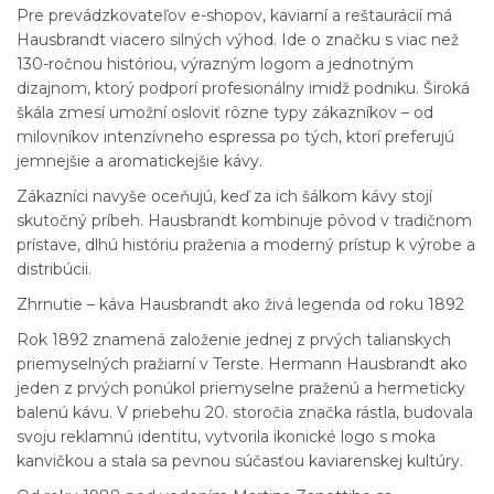
Pre prevádzkovateľov e-shopov, kaviarní a reštaurácií má
Hausbrandt viacero silných výhod. Ide o značku s viac než
130-ročnou históriou, výrazným logom a jednotným
dizajnom, ktorý podporí profesionálny imidž podniku. Široká
škála zmesí umožní osloviť rôzne typy zákazníkov – od
milovníkov intenzívneho espressa po tých, ktorí preferujú
jemnejšie a aromatickejšie kávy.
Zákazníci navyše oceňujú, keď za ich šálkom kávy stojí
skutočný príbeh. Hausbrandt kombinuje pôvod v tradičnom
prístave, dlhú históriu praženia a moderný prístup k výrobe a
distribúcii.
Zhrnutie – káva Hausbrandt ako živá legenda od roku 1892
Rok 1892 znamená založenie jednej z prvých talianskych
priemyselných pražiarní v Terste. Hermann Hausbrandt ako
jeden z prvých ponúkol priemyselne praženú a hermeticky
balenú kávu. V priebehu 20. storočia značka rástla, budovala
svoju reklamnú identitu, vytvorila ikonické logo s moka
kanvičkou a stala sa pevnou súčasťou kaviarenskej kultúry.