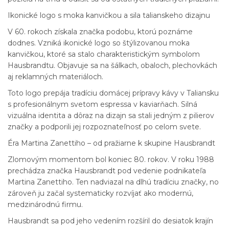
Ikonické logo s moka kanvičkou a sila talianskeho dizajnu
V 60. rokoch získala značka podobu, ktorú poznáme
dodnes. Vzniká ikonické logo so štýlizovanou moka
kanvičkou, ktoré sa stalo charakteristickým symbolom
Hausbrandtu. Objavuje sa na šálkach, obaloch, plechovkách
aj reklamných materiáloch.
Toto logo prepája tradíciu domácej prípravy kávy v Taliansku
s profesionálnym svetom espressa v kaviarňach. Silná
vizuálna identita a dôraz na dizajn sa stali jedným z pilierov
značky a podporili jej rozpoznateľnosť po celom svete.
Éra Martina Zanettiho – od pražiarne k skupine Hausbrandt
Zlomovým momentom bol koniec 80. rokov. V roku 1988
prechádza značka Hausbrandt pod vedenie podnikateľa
Martina Zanettiho. Ten nadviazal na dlhú tradíciu značky, no
zároveň ju začal systematicky rozvíjať ako modernú,
medzinárodnú firmu.
Hausbrandt sa pod jeho vedením rozšíril do desiatok krajín