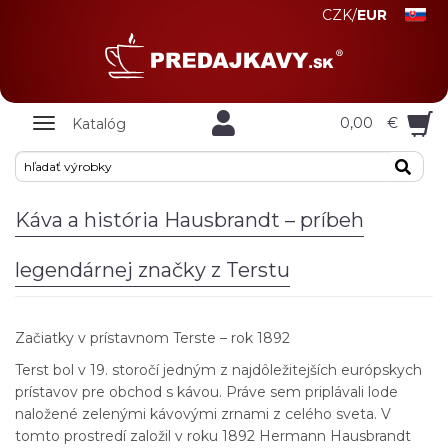
CZK
/
EUR
Zobrazit
0,00
€
Katalóg
nabidku
Káva a história Hausbrandt – príbeh
legendárnej značky z Terstu
Začiatky v prístavnom Terste – rok 1892
Terst bol v 19. storočí jedným z najdôležitejších európskych
prístavov pre obchod s kávou. Práve sem priplávali lode
naložené zelenými kávovými zrnami z celého sveta. V
tomto prostredí založil v roku 1892 Hermann Hausbrandt