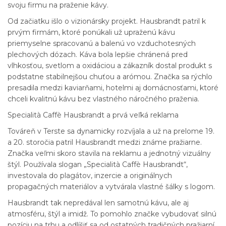
svoju firmu na praženie kávy.
Od začiatku išlo o vizionársky projekt. Hausbrandt patril k
prvým firmám, ktoré ponúkali už upraženú kávu
priemyselne spracovanú a balenú vo vzduchotesných
plechových dózach. Káva bola lepšie chránená pred
vlhkosťou, svetlom a oxidáciou a zákazník dostal produkt s
podstatne stabilnejšou chuťou a arómou. Značka sa rýchlo
presadila medzi kaviarňami, hotelmi aj domácnosťami, ktoré
chceli kvalitnú kávu bez vlastného náročného praženia.
Specialità Caffè Hausbrandt a prvá veľká reklama
Továreň v Terste sa dynamicky rozvíjala a už na prelome 19.
a 20. storočia patril Hausbrandt medzi známe pražiarne.
Značka veľmi skoro stavila na reklamu a jednotný vizuálny
štýl. Používala slogan „Specialità Caffè Hausbrandt“,
investovala do plagátov, inzercie a originálnych
propagačných materiálov a vytvárala vlastné šálky s logom.
Hausbrandt tak nepredával len samotnú kávu, ale aj
atmosféru, štýl a imidž. To pomohlo značke vybudovať silnú
pozíciu na trhu a odlíšiť sa od ostatných tradičných pražiarní.