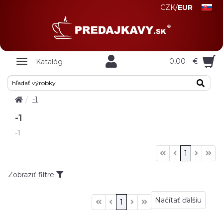
CZK
/
EUR
Zobrazit
0,00
€
Katalóg
nabidku
-1
-1
-1
1
Zobraziť filtre
Načítať ďalšiu
1