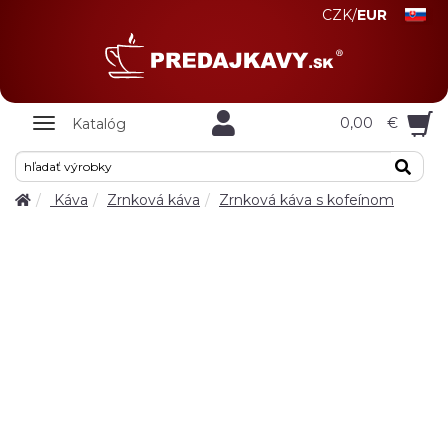
CZK
/
EUR
Zobrazit
0,00
€
Katalóg
nabidku
Káva
Zrnková káva
Zrnková káva s kofeínom