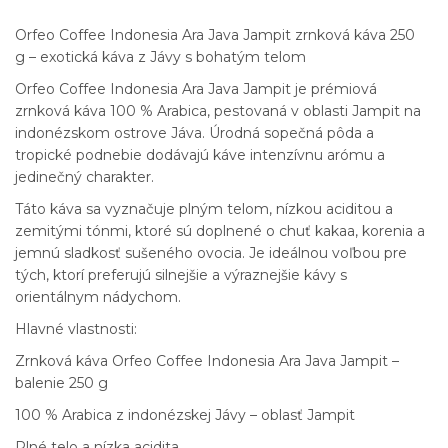
Orfeo Coffee Indonesia Ara Java Jampit zrnková káva 250
g – exotická káva z Jávy s bohatým telom
Orfeo Coffee Indonesia Ara Java Jampit je prémiová
zrnková káva 100 % Arabica, pestovaná v oblasti Jampit na
indonézskom ostrove Jáva. Úrodná sopečná pôda a
tropické podnebie dodávajú káve intenzívnu arómu a
jedinečný charakter.
Táto káva sa vyznačuje plným telom, nízkou aciditou a
zemitými tónmi, ktoré sú doplnené o chuť kakaa, korenia a
jemnú sladkosť sušeného ovocia. Je ideálnou voľbou pre
tých, ktorí preferujú silnejšie a výraznejšie kávy s
orientálnym nádychom.
Hlavné vlastnosti:
Zrnková káva Orfeo Coffee Indonesia Ara Java Jampit –
balenie 250 g
100 % Arabica z indonézskej Jávy – oblasť Jampit
Plné telo a nízka acidita