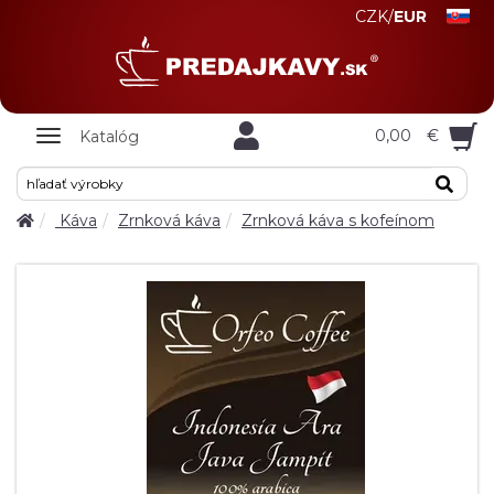
CZK
/
EUR
Zobrazit
0,00
€
Katalóg
nabidku
Káva
Zrnková káva
Zrnková káva s kofeínom