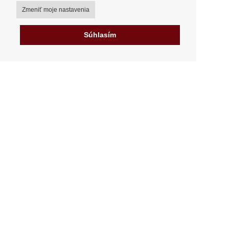
Zmeniť moje nastavenia
Súhlasím
Môj účet
Spôsoby a ceny doručenia
Možnosti platby
Ako nakupovať
Výdajné miesta
Obchodné podmienky
Reklamačný poriadok
Odstúpenie od zmluvy
Fakturácia v EU