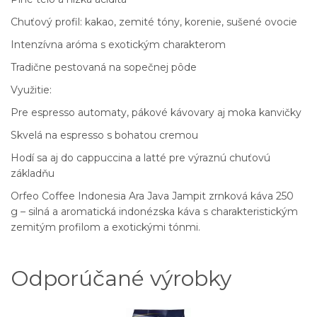
Chuťový profil: kakao, zemité tóny, korenie, sušené ovocie
Intenzívna aróma s exotickým charakterom
Tradične pestovaná na sopečnej pôde
Využitie:
Pre espresso automaty, pákové kávovary aj moka kanvičky
Skvelá na espresso s bohatou cremou
Hodí sa aj do cappuccina a latté pre výraznú chuťovú
základňu
Orfeo Coffee Indonesia Ara Java Jampit zrnková káva 250
g – silná a aromatická indonézska káva s charakteristickým
zemitým profilom a exotickými tónmi.
Odporúčané výrobky