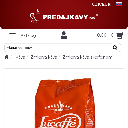
CZK
/
EUR
Zobrazit
0,00
€
Katalóg
nabidku
Káva
Zrnková káva
Zrnková káva s kofeínom