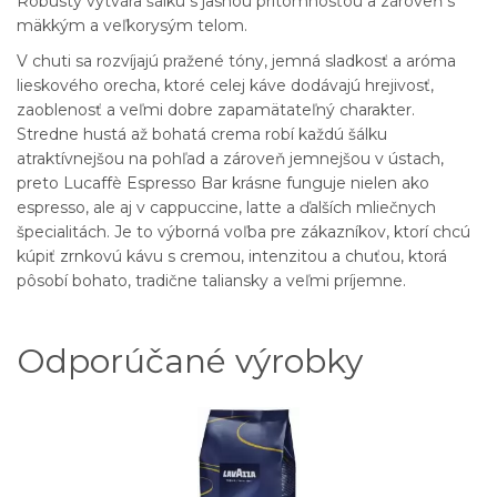
Robusty vytvára šálku s jasnou prítomnosťou a zároveň s
mäkkým a veľkorysým telom.
V chuti sa rozvíjajú pražené tóny, jemná sladkosť a aróma
lieskového orecha, ktoré celej káve dodávajú hrejivosť,
zaoblenosť a veľmi dobre zapamätateľný charakter.
Stredne hustá až bohatá crema robí každú šálku
atraktívnejšou na pohľad a zároveň jemnejšou v ústach,
preto Lucaffè Espresso Bar krásne funguje nielen ako
espresso, ale aj v cappuccine, latte a ďalších mliečnych
špecialitách. Je to výborná voľba pre zákazníkov, ktorí chcú
kúpiť zrnkovú kávu s cremou, intenzitou a chuťou, ktorá
pôsobí bohato, tradične taliansky a veľmi príjemne.
Odporúčané výrobky