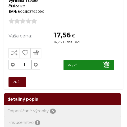
Výrobca:
Lucaffé
Číslo:
120
EAN:
8021103792090
17,56
Vaša cena:
€
14,75
€
bez DPH
Kúpiť
ZPĚT
detailný popis
Odporúčané výrobky
5
Príslušenstvo
1