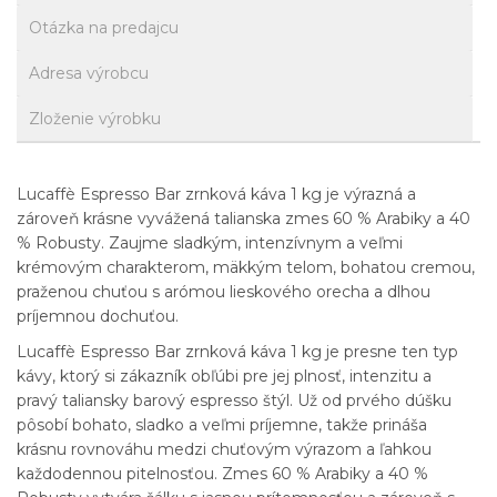
Otázka na predajcu
Adresa výrobcu
Zloženie výrobku
Lucaffè Espresso Bar zrnková káva 1 kg je výrazná a
zároveň krásne vyvážená talianska zmes 60 % Arabiky a 40
% Robusty. Zaujme sladkým, intenzívnym a veľmi
krémovým charakterom, mäkkým telom, bohatou cremou,
praženou chuťou s arómou lieskového orecha a dlhou
príjemnou dochuťou.
Lucaffè Espresso Bar zrnková káva 1 kg je presne ten typ
kávy, ktorý si zákazník obľúbi pre jej plnosť, intenzitu a
pravý taliansky barový espresso štýl. Už od prvého dúšku
pôsobí bohato, sladko a veľmi príjemne, takže prináša
krásnu rovnováhu medzi chuťovým výrazom a ľahkou
každodennou pitelnosťou. Zmes 60 % Arabiky a 40 %