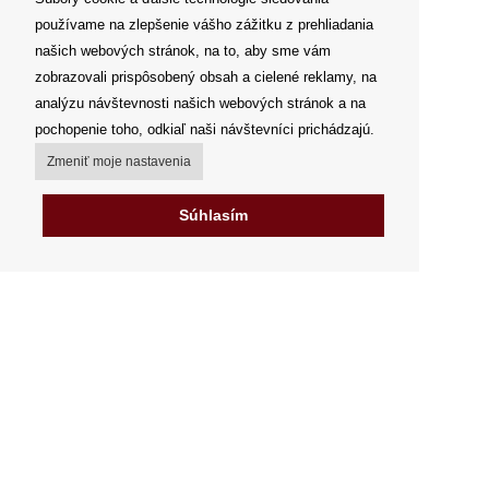
používame na zlepšenie vášho zážitku z prehliadania
našich webových stránok, na to, aby sme vám
zobrazovali prispôsobený obsah a cielené reklamy, na
analýzu návštevnosti našich webových stránok a na
pochopenie toho, odkiaľ naši návštevníci prichádzajú.
Zmeniť moje nastavenia
Súhlasím
Môj účet
Spôsoby a ceny doručenia
Možnosti platby
Ako nakupovať