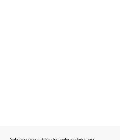
Súbory cookie a ďalšie technológie sledovania