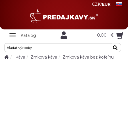
CZK
/
EUR
Zobrazit
0,00
€
Katalóg
nabidku
Káva
Zrnková káva
Zrnková káva bez kofeínu