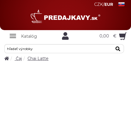
CZK
/
EUR
Zobrazit
0,00
€
Katalóg
nabidku
Čaj
Chai Latte