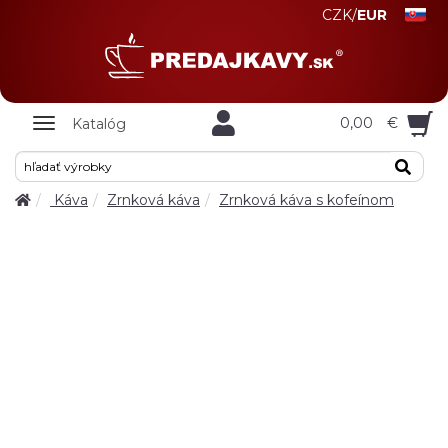
CZK
/
EUR
Zobrazit
0,00
€
Katalóg
nabidku
Káva
Zrnková káva
Zrnková káva s kofeínom