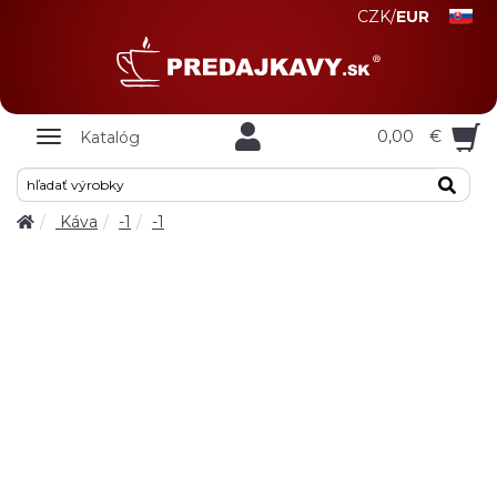
CZK
/
EUR
Zobrazit
0,00
€
Katalóg
nabidku
Káva
-1
-1