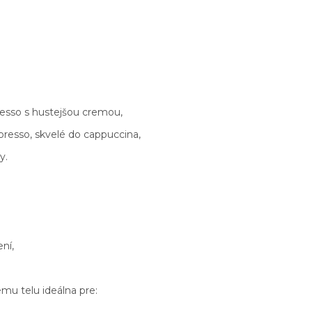
esso s hustejšou cremou,
spresso, skvelé do cappuccina,
y.
ní,
ému telu ideálna pre: