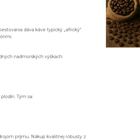
stovania dáva káve typický „africký“
tónmi.
redných nadmorských výškach:
 plodín. Tým sa:
ojom príjmu. Nákup kvalitnej robusty z