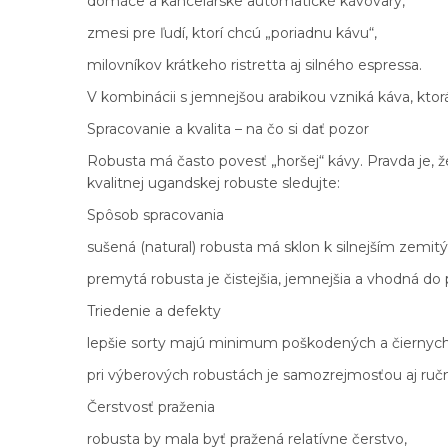
domáce a kancelárske automatické kávovary,
zmesi pre ľudí, ktorí chcú „poriadnu kávu“,
milovníkov krátkeho ristretta aj silného espressa.
V kombinácii s jemnejšou arabikou vzniká káva, ktorá
Spracovanie a kvalita – na čo si dať pozor
Robusta má často povesť „horšej“ kávy. Pravda je, že
kvalitnej ugandskej robuste sledujte:
Spôsob spracovania
sušená (natural) robusta má sklon k silnejším zemi
premytá robusta je čistejšia, jemnejšia a vhodná d
Triedenie a defekty
lepšie sorty majú minimum poškodených a čiernych
pri výberových robustách je samozrejmosťou aj ručn
Čerstvosť praženia
robusta by mala byť pražená relatívne čerstvo,