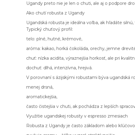
Ugandy preto nie je len o chuti, ale aj o podpore d
Ako chutí robusta z Ugandy
Ugandská robusta je ideálna voľba, ak hľadáte silnú
Typický chuťový profil:
telo: plné, hutné, krémové,
aróma: kakao, horká čokoláda, orechy, jemne drevité
chuť: nízka acidita, výraznejšia horkosť, ale pri kval
dochuť: dlhá, intenzívna, hrejivá.
V porovnaní s ázijskými robustami býva ugandská r
menej drsná,
aromatickejšia,
často čistejšia v chuti, ak pochádza z lepších spraco
Využitie ugandskej robusty v espresso zmesiach
Robusta z Ugandy je často základom alebo kľúčovo