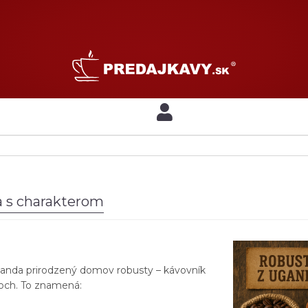
va s charakterom
ganda prirodzený domov robusty – kávovník
esoch. To znamená: