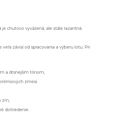
 je chuťovo vyvážená, ale stále razantná.
 veľa závisí od spracovania a výberu lotu. Pri
tým a drsnejším tónom,
o prémiových zmesí.
 zŕn,
é dotriedenie.