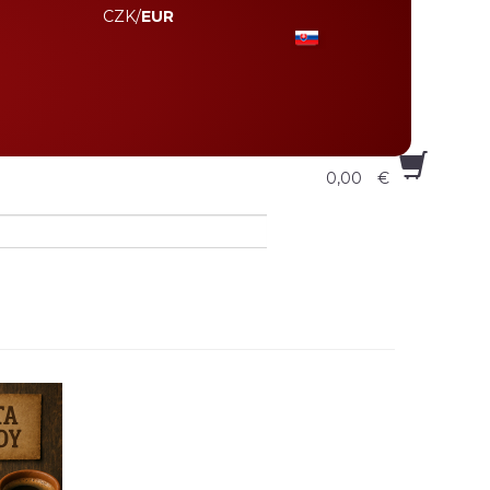
CZK
/
EUR
0,00
€