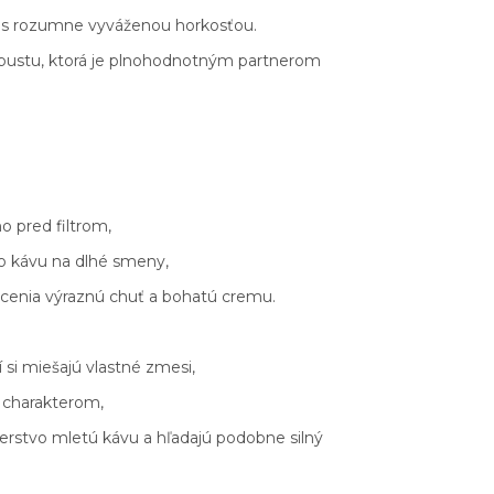
ie s rozumne vyváženou horkosťou.
 robustu, ktorá je plnohodnotným partnerom
o pred filtrom,
bo kávu na dlhé smeny,
 ocenia výraznú chuť a bohatú cremu.
 si miešajú vlastné zmesi,
m charakterom,
čerstvo mletú kávu a hľadajú podobne silný