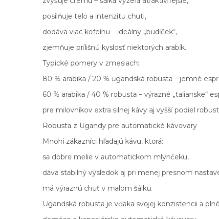
zvyšuje cremu – šálka vyzerá atraktívnejšie,
posilňuje telo a intenzitu chuti,
dodáva viac kofeínu – ideálny „budíček“,
zjemňuje prílišnú kyslosť niektorých arabík.
Typické pomery v zmesiach:
80 % arabika / 20 % ugandská robusta – jemné espr
60 % arabika / 40 % robusta – výrazné „talianske“ e
pre milovníkov extra silnej kávy aj vyšší podiel robust
Robusta z Ugandy pre automatické kávovary
Mnohí zákazníci hľadajú kávu, ktorá:
sa dobre melie v automatickom mlynčeku,
dáva stabilný výsledok aj pri menej presnom nastave
má výraznú chuť v malom šálku.
Ugandská robusta je vďaka svojej konzistencii a pln