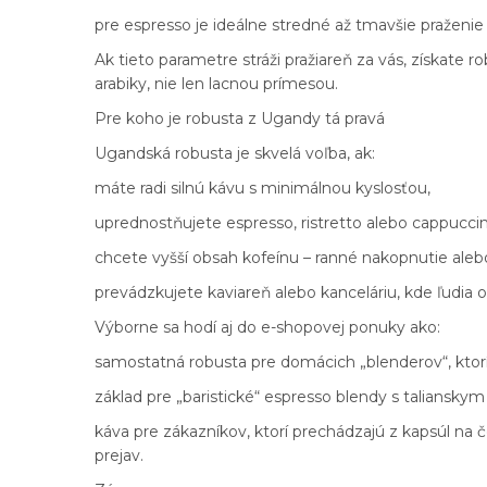
pre espresso je ideálne stredné až tmavšie pražen
Ak tieto parametre stráži pražiareň za vás, získate
arabiky, nie len lacnou prímesou.
Pre koho je robusta z Ugandy tá pravá
Ugandská robusta je skvelá voľba, ak:
máte radi silnú kávu s minimálnou kyslosťou,
uprednostňujete espresso, ristretto alebo cappuccin
chcete vyšší obsah kofeínu – ranné nakopnutie ale
prevádzkujete kaviareň alebo kanceláriu, kde ľudia
Výborne sa hodí aj do e-shopovej ponuky ako:
samostatná robusta pre domácich „blenderov“, ktorí
základ pre „baristické“ espresso blendy s taliansky
káva pre zákazníkov, ktorí prechádzajú z kapsúl na 
prejav.