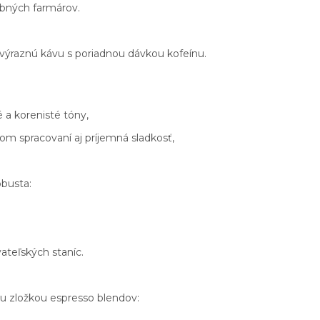
robných farmárov.
, výraznú kávu s poriadnou dávkou kofeínu.
 a korenisté tóny,
itnom spracovaní aj príjemná sladkosť,
obusta:
vateľských staníc.
u zložkou espresso blendov: