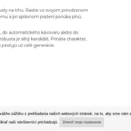
usty na trhu. Rastie vo svojom prirodzenom
remu a pri správnom pražení ponúka plnú,
si, do automatického kávovaru alebo do
usta je silný kandidát. Prináša charakter,
ju pestujú už celé generácie.
vášho zážitku z prehliadania našich webových stránok, na to, aby sme vám z
kiaľ naši návštevníci prichádzajú.
Zmeniť moje nastavenia