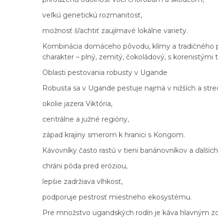
veľkú genetickú rozmanitosť,
možnosť šľachtiť zaujímavé lokálne variety.
Kombinácia domáceho pôvodu, klímy a tradičného pe
charakter – plný, zemitý, čokoládový, s korenistými 
Oblasti pestovania robusty v Ugande
Robusta sa v Ugande pestuje najmä v nižších a st
okolie jazera Viktória,
centrálne a južné regióny,
západ krajiny smerom k hranici s Kongom.
Kávovníky často rastú v tieni banánovníkov a ďalších
chráni pôda pred eróziou,
lepšie zadržiava vlhkosť,
podporuje pestrosť miestneho ekosystému.
Pre množstvo ugandských rodín je káva hlavným zdr