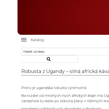
Zobrazit
Katalóg
nabidku
Robusta z Ugandy – silná africká ká
Prečo je ugandská robusta výnimočná
Na rozdiel od mnohých iných afrických krajín má U
canephora tu rastie po stáročia planý v nížinných l
prirodzenú odolnosť voči chorobám a škodcom,