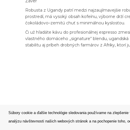
Záver
Robusta z Ugandy patrí medzi najzaujímavejšie rob
prostredí, má vysoký obsah kofeínu, výborne drží c
čokoládovo–zemitú chuť s minimálnou kyslosťou.
Či už hľadáte kávu do profesionálnej espresso zme
vlastného domáceho „signature“ blendu, ugandská rob
stabilitu aj príbeh drobných farmárov z Afriky, ktorí 
Súbory cookie a ďalšie technológie sledovania používame na zlepšenie 
analýzu návštevnosti našich webových stránok a na pochopenie toho, od