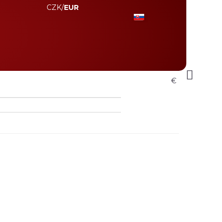
CZK
/
EUR
€