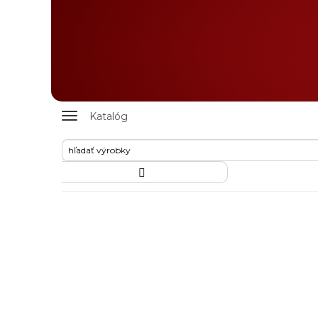
Zobrazit
Katalóg
nabidku